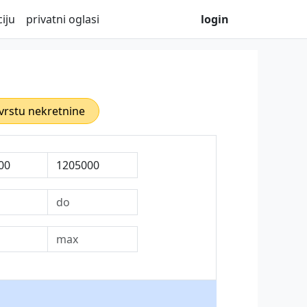
iju
privatni oglasi
login
 vrstu nekretnine