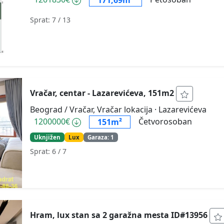
171,69m²
Sprat: 7
/ 13
Vračar, centar - Lazarevićeva, 151m2
Beograd / Vračar, Vračar lokacija
· Lazarevićeva
1200000€
Četvorosoban
151m²
Uknjižen
Lux
Garaza: 1
Sprat: 6
/ 7
Hram, lux stan sa 2 garažna mesta ID#13956