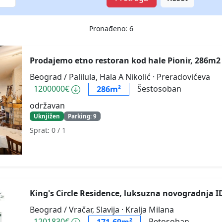
Pronađeno: 6
Prodajemo etno restoran kod hale Pionir, 286m
Beograd / Palilula, Hala A Nikolić
· Preradovićeva
1200000€
Šestosoban
286m²
održavan
Uknjižen
Parking: 9
Sprat: 0
/ 1
King's Circle Residence, luksuzna novogradnja 
Beograd / Vračar, Slavija
· Kralja Milana
1201830€
Petosoban