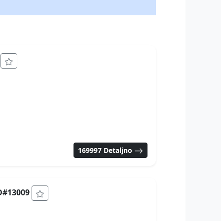
2
169997 Detaljno
ID#13009