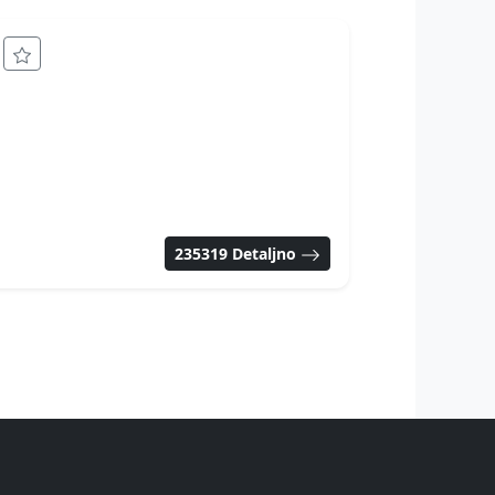
n
235319 Detaljno