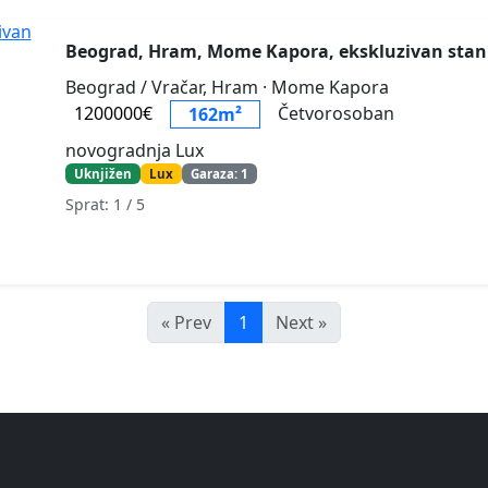
Beograd, Hram, Mome Kapora, ekskluzivan sta
Beograd / Vračar, Hram
· Mome Kapora
1200000€
Četvorosoban
162m²
novogradnja Lux
Uknjižen
Lux
Garaza: 1
Sprat: 1
/ 5
« Prev
1
Next »