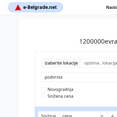
e-Belgrade.net
Nasl
1200000evra
izaberite lokacije
podvrsta
Novogradnja
Snižena cena
Sortiraj