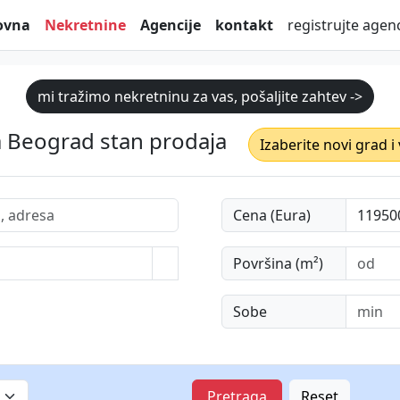
ovna
Nekretnine
Agencije
kontakt
registrujte agenc
mi tražimo nekretninu za vas, pošaljite zahtev ->
 Beograd stan prodaja
Izaberite novi grad i
Cena (Eura)
Površina (m²)
Sobe
Pretraga
Reset