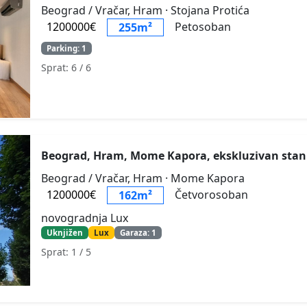
Beograd / Vračar, Hram
· Stojana Protića
1200000€
Petosoban
255m²
Parking: 1
Sprat: 6
/ 6
Beograd, Hram, Mome Kapora, ekskluzivan sta
Beograd / Vračar, Hram
· Mome Kapora
1200000€
Četvorosoban
162m²
novogradnja Lux
Uknjižen
Lux
Garaza: 1
Sprat: 1
/ 5