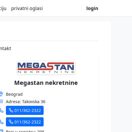
iju
privatni oglasi
login
ntakt
Megastan nekretnine
Beograd
Adresa: Takovska 36
011/362-2322
011/362-2322
Broj u registru: 298