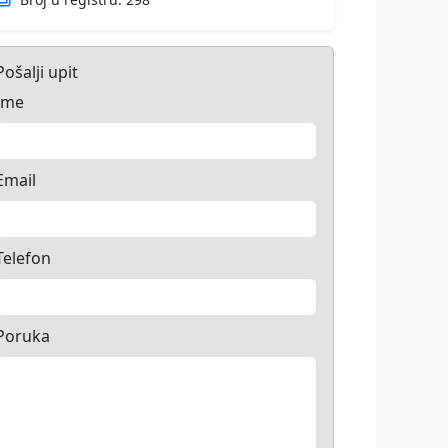
Pošalji upit
Ime
Email
Telefon
Poruka