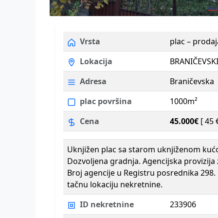
Vrsta
plac – prodaj
Lokacija
BRANIČEVSKI 
Adresa
Braničevska
plac površina
1000m²
Cena
45.000€
[ 45 
Uknjižen plac sa starom uknjiženom kuć
Dozvoljena gradnja. Agencijska provizija
Broj agencije u Registru posrednika 298.
tačnu lokaciju nekretnine.
ID nekretnine
233906