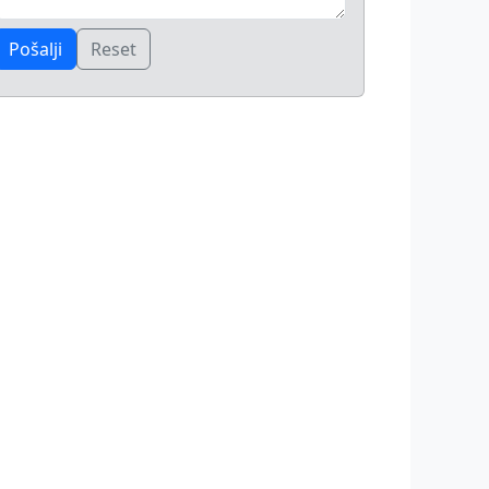
Pošalji
Reset