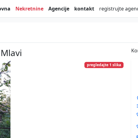
ovna
Nekretnine
Agencije
kontakt
registrujte agenc
 Mlavi
Ko
pregledajte 1 slika