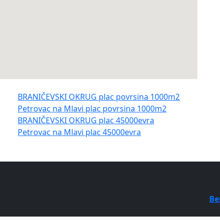
BRANIČEVSKI OKRUG plac povrsina 1000m2
Petrovac na Mlavi plac povrsina 1000m2
BRANIČEVSKI OKRUG plac 45000evra
Petrovac na Mlavi plac 45000evra
Be