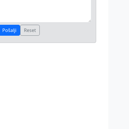
Pošalji
Reset