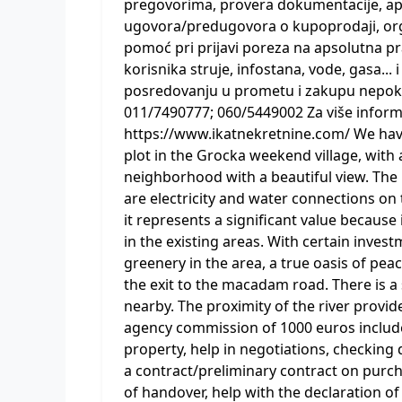
pregovorima, provera dokumentacije, apli
ugovora/predugovora o kupoprodaji, orga
pomoć pri prijavi poreza na apsolutna p
korisnika struje, infostana, vode, gasa..
posredovanju u prometu i zakupu nepokre
011/7490777; 060/5449002 Za više informa
https://www.ikatnekretnine.com/ We have
plot in the Grocka weekend village, with 
neighborhood with a beautiful view. The
are electricity and water connections on th
it represents a significant value because
in the existing areas. With certain invest
greenery in the area, a true oasis of peac
the exit to the macadam road. There is a 
nearby. The proximity of the river provid
agency commission of 1000 euros include
property, help in negotiations, checkin
a contract/preliminary contract on purch
of handover, help with the declaration o