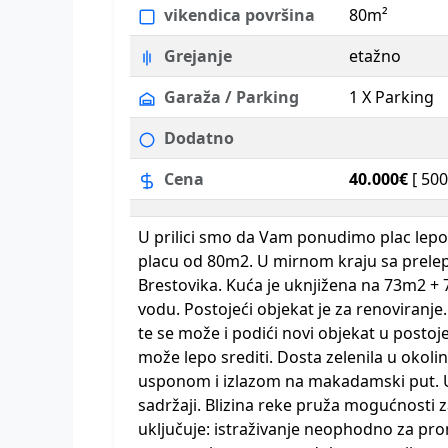
vikendica površina
80m²
Grejanje
etažno
Garaža / Parking
1 X Parking
Dodatno
Cena
40.000€
[ 500
U prilici smo da Vam ponudimo plac lepo
placu od 80m2. U mirnom kraju sa prele
Brestovika. Kuća je uknjižena na 73m2 + 7
vodu. Postojeći objekat je za renoviranje.
te se može i podići novi objekat u posto
može lepo srediti. Dosta zelenila u okolini
usponom i izlazom na makadamski put. U bl
sadržaji. Blizina reke pruža mogućnosti z
uključuje: istraživanje neophodno za pr