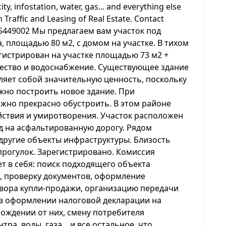
ty, infostation, water, gas... and everything else
n Traffic and Leasing of Real Estate. Contact
0/5449002 Мы предлагаем вам участок под
, площадью 80 м2, с домом на участке. В тихом
гистрирован на участке площадью 73 м2 +
ичество и водоснабжение. Существующее здание
ляет собой значительную ценность, поскольку
ожно построить новое здание. При
жно прекрасно обустроить. В этом районе
йствия и умиротворения. Участок расположен
 на асфальтированную дорогу. Рядом
 другие объекты инфраструктуры. Близость
прогулок. Зарегистрировано. Комиссия
ет в себя: поиск подходящего объекта
, проверку документов, оформление
овора купли-продажи, организацию передачи
 в оформлении налоговой декларации на
ождении от них, смену потребителя
а, воды, газа... и все остальное, что