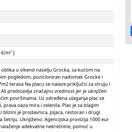
 €/m² ]
 oblika u vikend naselju Grocka, sa kućom na
pim pogledom, pozicioniran nadomak Grocke i
m2 terasa Na placu se nalaze priključci za struju i
 Ali predstavlja značajnu vrednost jer je uknjižen
jećim površinama. Uz određena ulaganja plac se
, prava oaza mira i zelenila. Plac je sa blagim
izini je prodavnica, pijaca, restoran i drugi
a šetnju. Uknjiženo. Agencijska provizija 1000 eur
onalaženje adekvatne nekretnine, pomoć u