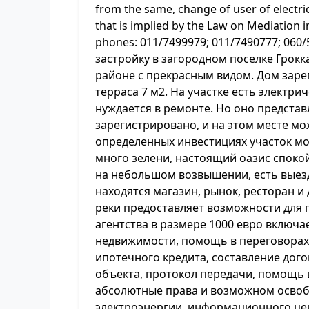
from the same, change of user of electrici
that is implied by the Law on Mediation i
phones: 011/7499979; 011/7490777; 06
застройку в загородном поселке Грокка
районе с прекрасным видом. Дом заре
терраса 7 м2. На участке есть электр
нуждается в ремонте. Но оно представ
зарегистрировано, и на этом месте м
определенных инвестициях участок мо
много зелени, настоящий оазис споко
на небольшом возвышении, есть выезд
находятся магазин, рынок, ресторан и
реки предоставляет возможности для 
агентства в размере 1000 евро включа
недвижимости, помощь в переговорах
ипотечного кредита, составление дог
объекта, протокол передачи, помощь
абсолютные права и возможном освоб
электроэнергии, информационного центр