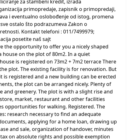
ciranje za stambeni kredit, izrada
nizacija primopredaje, zapisnik o primopredaji,
rava i eventualno oslobođenje od istog, promena
. i sve ostalo što podrazumeva Zakon o
tnosti. Kontakt telefoni : 011/7499979;
cija posetite naš sajt
 the opportunity to offer you a nicely shaped
a house on the plot of 80m2. In a quiet
 house is registered on 73m2 + 7m2 terrace There
e plot. The existing facility is for renovation. But
 it is registered and a new building can be erected
ments, the plot can be arranged nicely. Plenty of
e and greenery. The plot is with a slight rise and
store, market, restaurant and other facilities
es opportunities for walking. Registered. The
s: research necessary to find an adequate
g documents, applying for a home loan, drawing up
ase and sale, organization of handover, minutes
f tax on absolute rights and possible exemption