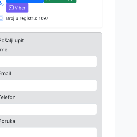
Viber
Broj u registru: 1097
Pošalji upit
Ime
Email
Telefon
Poruka