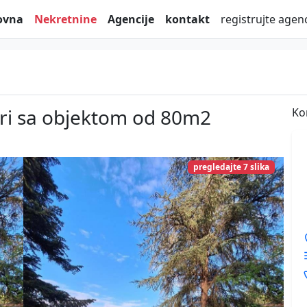
ovna
Nekretnine
Agencije
kontakt
registrujte agenc
 ari sa objektom od 80m2
Ko
pregledajte 7 slika