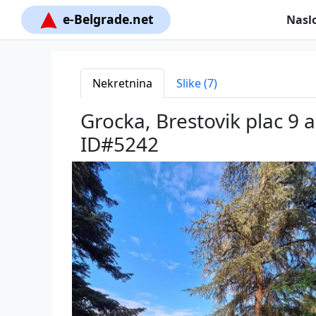
e-Belgrade.net
Nasl
Nekretnina
Slike (7)
Grocka, Brestovik plac 9
ID#5242