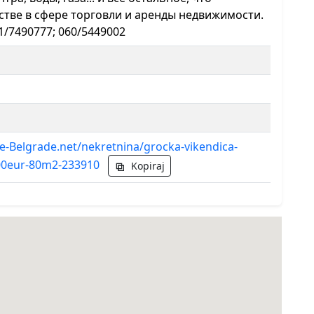
тве в сфере торговли и аренды недвижимости.
1/7490777; 060/5449002
e-Belgrade.net/nekretnina/grocka-vikendica-
00eur-80m2-233910
Kopiraj