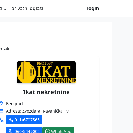
iju
privatni oglasi
login
ntakt
Ikat nekretnine
Beograd
Adresa: Zvezdara, Ravanička 19
011/6707565
060/5449002
WhatsApp