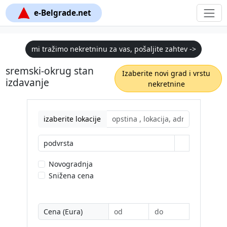
e-Belgrade.net
mi tražimo nekretninu za vas, pošaljite zahtev ->
sremski-okrug stan
Izaberite novi grad i vrstu
izdavanje
nekretnine
izaberite lokacije
podvrsta
Novogradnja
Snižena cena
Cena (Eura)