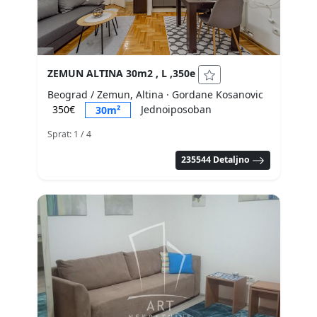
ZEMUN ALTINA 30m2 , L ,350e
Beograd / Zemun, Altina
· Gordane Kosanovic
350€
Jednoiposoban
30m²
Sprat: 1
/ 4
235544 Detaljno