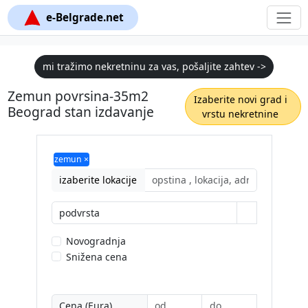
e-Belgrade.net
mi tražimo nekretninu za vas, pošaljite zahtev ->
Zemun povrsina-35m2
Izaberite novi grad i
Beograd stan izdavanje
vrstu nekretnine
zemun ×
izaberite lokacije
podvrsta
Novogradnja
Snižena cena
Cena (Eura)