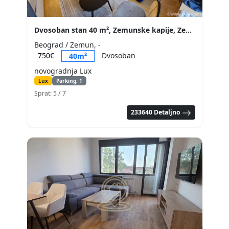
Dvosoban stan 40 m², Zemunske kapije, Zemun, Beograd
Beograd / Zemun, -
750€
Dvosoban
40m²
novogradnja Lux
Lux
Parking: 1
Sprat: 5
/ 7
233640 Detaljno