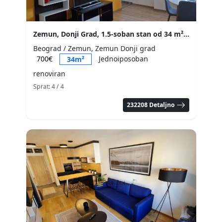
Zemun, Donji Grad, 1.5-soban stan od 34 m², 4. sprat
Beograd / Zemun, Zemun Donji grad
700€
Jednoiposoban
34m²
renoviran
Sprat: 4
/ 4
232208 Detaljno