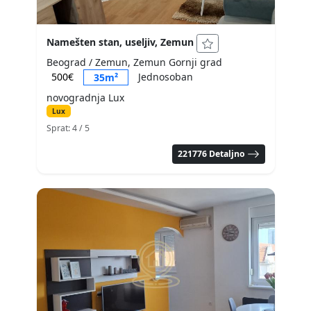
Namešten stan, useljiv, Zemun
Beograd / Zemun, Zemun Gornji grad
500€
Jednosoban
35m²
novogradnja Lux
Lux
Sprat: 4
/ 5
221776 Detaljno