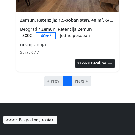
Zemun, Retenzija: 1.5-soban stan, 40 m², 6/7 sprat
Beograd / Zemun, Retenzija Zemun
800€
Jednoiposoban
40m²
novogradnja
Sprat: 6
/ 7
232978 Detaljno
« Prev
1
Next »
www.e-Belgrad.net, kontakt