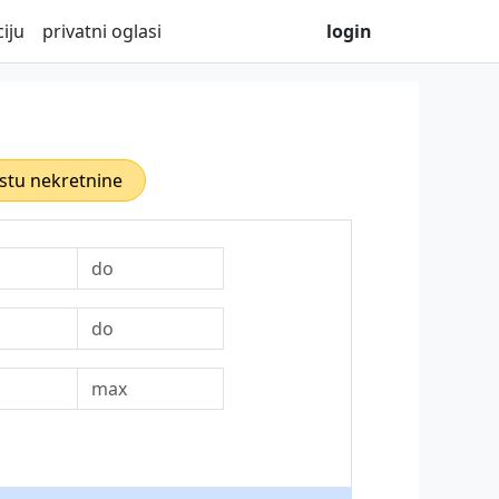
iju
privatni oglasi
login
rstu nekretnine