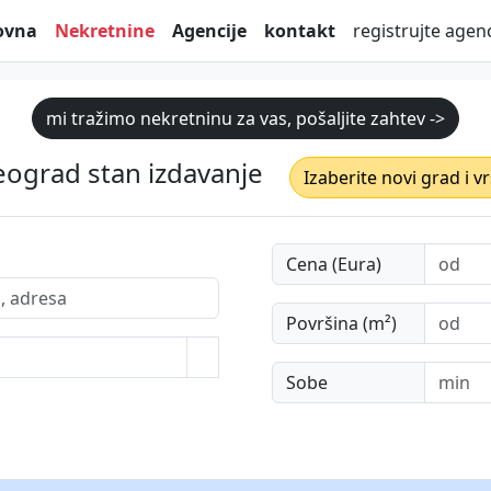
ovna
Nekretnine
Agencije
kontakt
registrujte agenc
mi tražimo nekretninu za vas, pošaljite zahtev ->
eograd stan izdavanje
Izaberite novi grad i v
Cena (Eura)
Površina (m²)
Sobe