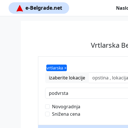
e-Belgrade.net
Nasl
Vrtlarska B
vrtlarska ×
izaberite lokacije
podvrsta
Novogradnja
Snižena cena