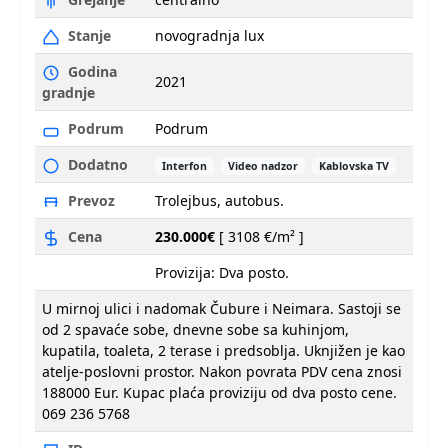
Stanje
novogradnja lux
Godina
2021
gradnje
Podrum
Podrum
Dodatno
Interfon
Video nadzor
Kablovska TV
Prevoz
Trolejbus, autobus.
Cena
230.000€
[ 3108 €/m² ]
Provizija: Dva posto.
U mirnoj ulici i nadomak Čubure i Neimara. Sastoji se
od 2 spavaće sobe, dnevne sobe sa kuhinjom,
kupatila, toaleta, 2 terase i predsoblja. Uknjižen je kao
atelje-poslovni prostor. Nakon povrata PDV cena znosi
188000 Eur. Kupac plaća proviziju od dva posto cene.
069 236 5768