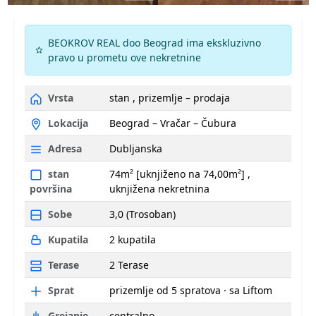
BEOKROV REAL doo Beograd ima ekskluzivno
pravo u prometu ove nekretnine
Vrsta
stan , prizemlje – prodaja
Lokacija
Beograd – Vračar – Čubura
Adresa
Dubljanska
stan
74m² [uknjiženo na 74,00m²] ,
uknjižena nekretnina
površina
Sobe
3,0 (Trosoban)
Kupatila
2 kupatila
Terase
2 Terase
Sprat
prizemlje od 5 spratova · sa Liftom
Grejanje
centralno