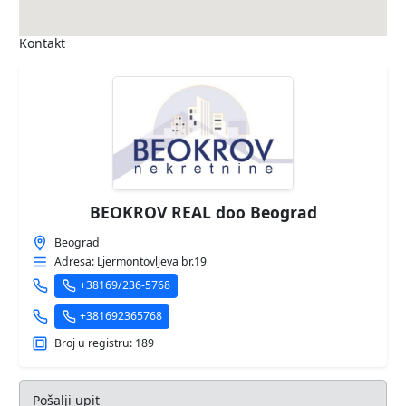
Kontakt
BEOKROV REAL doo Beograd
Beograd
Adresa: Ljermontovljeva br.19
+38169/236-5768
+381692365768
Broj u registru: 189
Pošalji upit