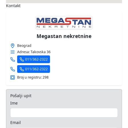
Kontakt
Megastan nekretnine
Beograd
Adresa: Takovska 36
011/362-2322
011/362-2322
Broj u registru: 298
Pošalji upit
Ime
Email