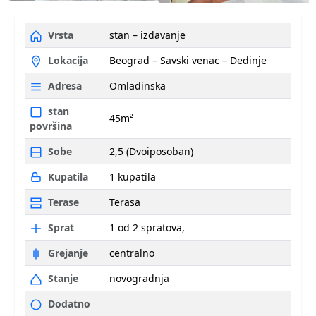
Vrsta
stan – izdavanje
Lokacija
Beograd – Savski venac – Dedinje
Adresa
Omladinska
stan
45m²
površina
Sobe
2,5 (Dvoiposoban)
Kupatila
1 kupatila
Terase
Terasa
Sprat
1 od 2 spratova,
Grejanje
centralno
Stanje
novogradnja
Dodatno