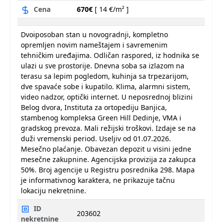
Cena
670€
[ 14 €/m² ]
Dvoiposoban stan u novogradnji, kompletno
opremljen novim nameštajem i savremenim
tehničkim uređajima. Odličan raspored, iz hodnika se
ulazi u sve prostorije. Dnevna soba sa izlazom na
terasu sa lepim pogledom, kuhinja sa trpezarijom,
dve spavaće sobe i kupatilo. Klima, alarmni sistem,
video nadzor, optički internet. U neposrednoj blizini
Belog dvora, Instituta za ortopediju Banjica,
stambenog kompleksa Green Hill Dedinje, VMA i
gradskog prevoza. Mali režijski troškovi. Izdaje se na
duži vremenski period. Useljiv od 01.07.2026.
Mesečno plaćanje. Obavezan depozit u visini jedne
mesečne zakupnine. Agencijska provizija za zakupca
50%. Broj agencije u Registru posrednika 298. Mapa
je informativnog karaktera, ne prikazuje tačnu
lokaciju nekretnine.
ID
203602
nekretnine