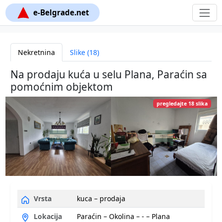
e-Belgrade.net
Nekretnina
Slike (18)
Na prodaju kuća u selu Plana, Paraćin sa
pomoćnim objektom
pregledajte 18 slika
Vrsta
kuca – prodaja
Lokacija
Paraćin – Okolina – - – Plana