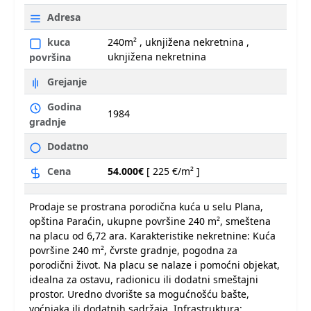
Adresa
kuca
240m² , uknjižena nekretnina ,
uknjižena nekretnina
površina
Grejanje
Godina
1984
gradnje
Dodatno
Cena
54.000€
[ 225 €/m² ]
Prodaje se prostrana porodična kuća u selu Plana,
opština Paraćin, ukupne površine 240 m², smeštena
na placu od 6,72 ara. Karakteristike nekretnine: Kuća
površine 240 m², čvrste gradnje, pogodna za
porodični život. Na placu se nalaze i pomoćni objekat,
idealna za ostavu, radionicu ili dodatni smeštajni
prostor. Uredno dvorište sa mogućnošću bašte,
voćnjaka ili dodatnih sadržaja. Infrastruktura: