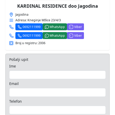
KARDINAL RESIDENCE doo Jagodina
Jagodina
Adresa: Kneginje MIlice 23/4/3
0692111999
WhatsApp
Viber
0692111999
WhatsApp
Viber
Broj u registru: 2006
Pošalji upit
Ime
Email
Telefon