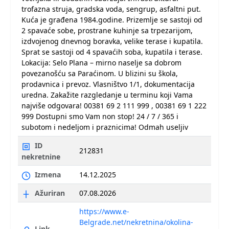
trofazna struja, gradska voda, sengrup, asfaltni put.
Kuća je građena 1984.godine. Prizemlje se sastoji od
2 spavaće sobe, prostrane kuhinje sa trpezarijom,
izdvojenog dnevnog boravka, velike terase i kupatila.
Sprat se sastoji od 4 spavaćih soba, kupatila i terase.
Lokacija: Selo Plana – mirno naselje sa dobrom
povezanošću sa Paraćinom. U blizini su škola,
prodavnica i prevoz. Vlasništvo 1/1, dokumentacija
uredna. Zakažite razgledanje u terminu koji Vama
najviše odgovara! 00381 69 2 111 999 , 00381 69 1 222
999 Dostupni smo Vam non stop! 24 / 7 / 365 i
subotom i nedeljom i praznicima! Odmah useljiv
ID
212831
nekretnine
Izmena
14.12.2025
Ažuriran
07.08.2026
https://www.e-
Belgrade.net/nekretnina/okolina-
Link