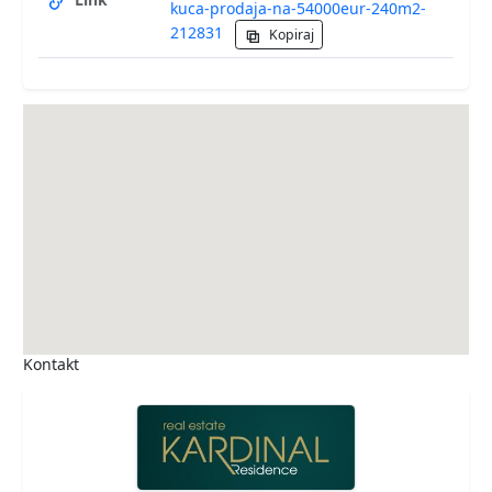
kuca-prodaja-na-54000eur-240m2-
212831
Kopiraj
Kontakt