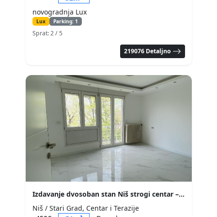
novogradnja Lux
Lux
Parking: 1
Sprat: 2
/ 5
219076 Detaljno
Izdavanje dvosoban stan Niš strogi centar – 51 m², polunamešten, odlična lokacija, smart home oprema
Niš / Stari Grad, Centar i Terazije