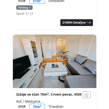
450€
Dvosoban
51m²
Parking: 1
Sprat: 3
/ 12
219694 Detaljno
Izdaje se stan 70m², Crveni pevac, 450€
Niš / Medijana, -
450€
Trosoban
70m²