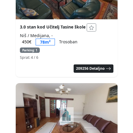
3.0 stan kod Učitelj Tasine škole
Niš / Medijana, -
450€
Trosoban
78m²
Parking: 1
Sprat: 4
/ 6
209256 Detaljno