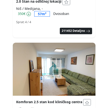
2.0 Stan na odličnoj lokaciji
Niš / Medijana, -
350€
Dvosoban
57m²
Sprat: 4
/ 4
211452 Detaljno
Komforan 2.5 stan kod kliničkog centra