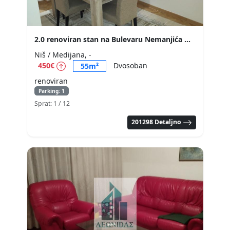
2.0 renoviran stan na Bulevaru Nemanjića
Niš / Medijana, -
450€
Dvosoban
55m²
renoviran
Parking: 1
Sprat: 1
/ 12
201298 Detaljno