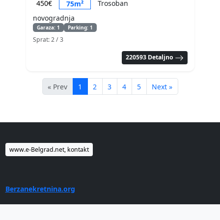
450€
Trosoban
75m²
novogradnja
Garaza: 1
Parking: 1
Sprat: 2
/ 3
220593 Detaljno
« Prev
1
2
3
4
5
Next »
www.e-Belgrad.net, kontakt
Berzanekretnina.org