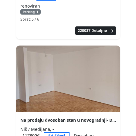
renoviran
Parking: 1
Sprat: 5
/ 6
220037 Detaljno
Na prodaju dvosoban stan u novogradnji- Duvaniste
Niš / Medijana, -
117300€
Dvosoban
54,56m²