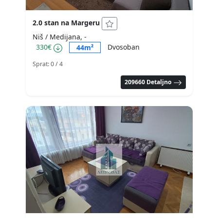
2.0 stan na Margeru
Niš / Medijana, -
330€
Dvosoban
44m²
Sprat: 0
/ 4
209660 Detaljno