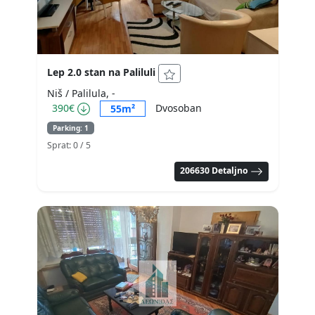
Lep 2.0 stan na Paliluli
Niš / Palilula, -
390€
Dvosoban
55m²
Parking: 1
Sprat: 0
/ 5
206630 Detaljno