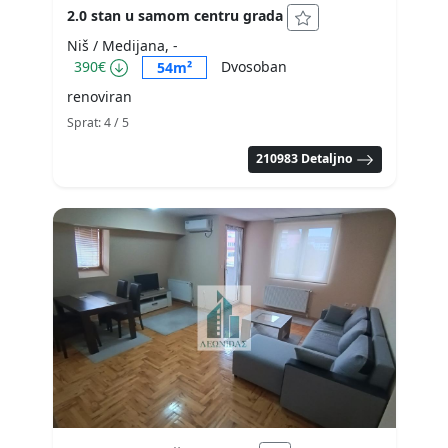
2.0 stan u samom centru grada
Niš / Medijana, -
390€
Dvosoban
54m²
renoviran
Sprat: 4
/ 5
210983 Detaljno