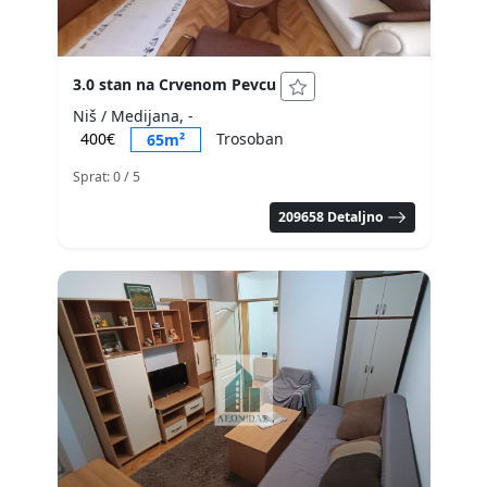
3.0 stan na Crvenom Pevcu
Niš / Medijana, -
400€
Trosoban
65m²
Sprat: 0
/ 5
209658 Detaljno