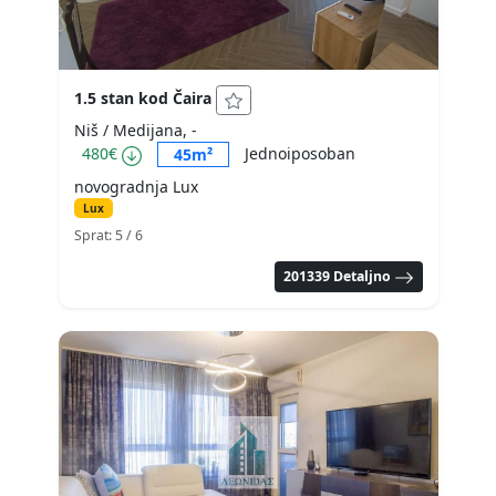
1.5 stan kod Čaira
Niš / Medijana, -
480€
Jednoiposoban
45m²
novogradnja Lux
Lux
Sprat: 5
/ 6
201339 Detaljno