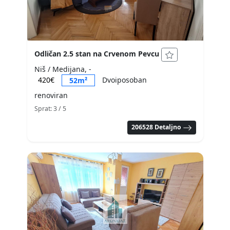
Odličan 2.5 stan na Crvenom Pevcu
Niš / Medijana, -
420€
Dvoiposoban
52m²
renoviran
Sprat: 3
/ 5
206528 Detaljno