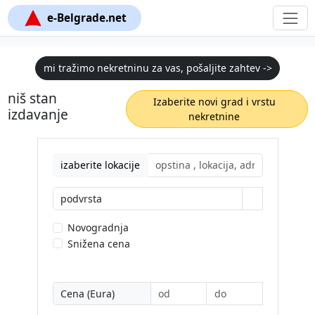
e-Belgrade.net
mi tražimo nekretninu za vas, pošaljite zahtev ->
niš stan
Izaberite novi grad i vrstu
izdavanje
nekretnine
izaberite lokacije
podvrsta
Novogradnja
Snižena cena
Cena (Eura)