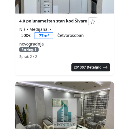
4.0 polunamešten stan kod Šivare
Niš / Medijana, -
500€
Četvorosoban
77m²
novogradnja
Parking: 1
Sprat: 2
/ 2
201307 Detaljno