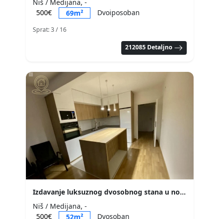
Niš / Medijana, -
500€
Dvoiposoban
69m²
Sprat: 3
/ 16
212085 Detaljno
Izdavanje luksuznog dvosobnog stana u novogradnji kod Čairskog parka – odlična lokacija i vrhunska opremljenost
Niš / Medijana, -
500€
Dvosoban
52m²