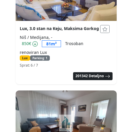
Lux, 3.0 stan na Keju, Maksima Gorkog
Niš / Medijana, -
850€
Trosoban
81m²
renoviran Lux
Lux
Parking: 1
Sprat: 6
/ 7
201342 Detaljno