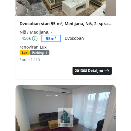
Dvosoban stan 55 m², Medijana, Niš, 2. sprat
Niš / Medijana, -
450€
Dvosoban
55m²
renoviran Lux
Lux
Parking: 1
Sprat: 2
/ 10
201308 Detaljno