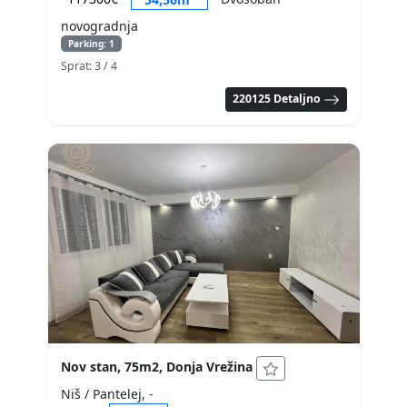
novogradnja
Parking: 1
Sprat: 3
/ 4
220125 Detaljno
Nov stan, 75m2, Donja Vrežina
Niš / Pantelej, -