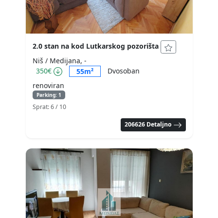
2.0 stan na kod Lutkarskog pozorišta
Niš / Medijana, -
350€
Dvosoban
55m²
renoviran
Parking: 1
Sprat: 6
/ 10
206626 Detaljno