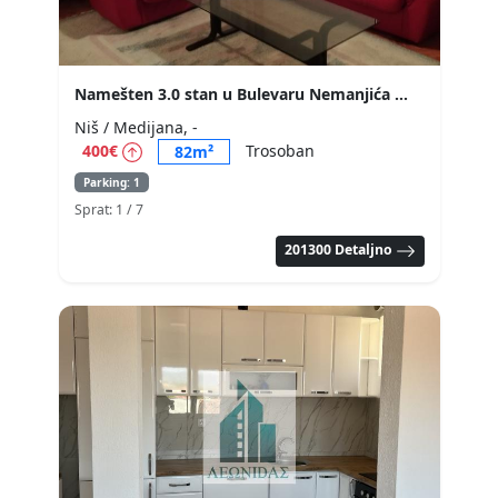
Namešten 3.0 stan u Bulevaru Nemanjića
Niš / Medijana, -
400€
Trosoban
82m²
Parking: 1
Sprat: 1
/ 7
201300 Detaljno