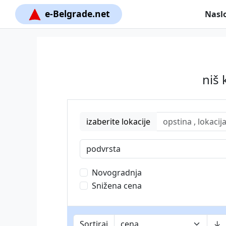
e-Belgrade.net
Nasl
niš 
izaberite lokacije
podvrsta
Novogradnja
Snižena cena
Sortiraj