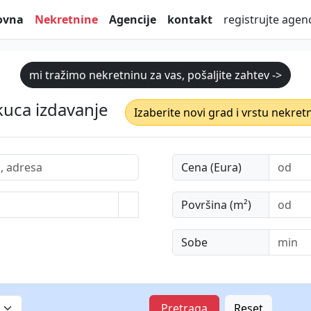
ovna
Nekretnine
Agencije
kontakt
registrujte agenc
mi tražimo nekretninu za vas, pošaljite zahtev ->
kuca izdavanje
Izaberite novi grad i vrstu nekret
Cena (Eura)
Površina (m²)
Sobe
Pretraga
Reset