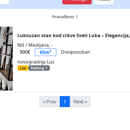
Pronađeno: 1
Luksuzan stan kod crkve Sveti Luka – Elegancija
Niš / Medijana, -
900€
Dvoiposoban
65m²
novogradnja Lux
Lux
Parking: 1
« Prev
1
Next »