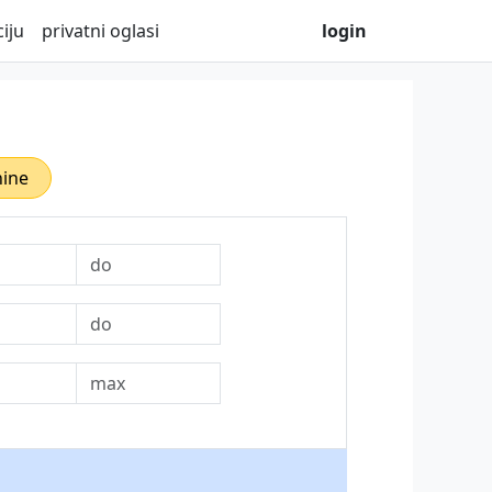
iju
privatni oglasi
login
nine