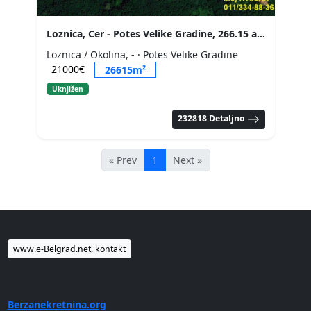
Loznica, Cer - Potes Velike Gradine, 266.15 ari
Loznica / Okolina, -
· Potes Velike Gradine
21000€
26615m²
Uknjižen
232818 Detaljno
« Prev
1
Next »
www.e-Belgrad.net, kontakt
Berzanekretnina.org