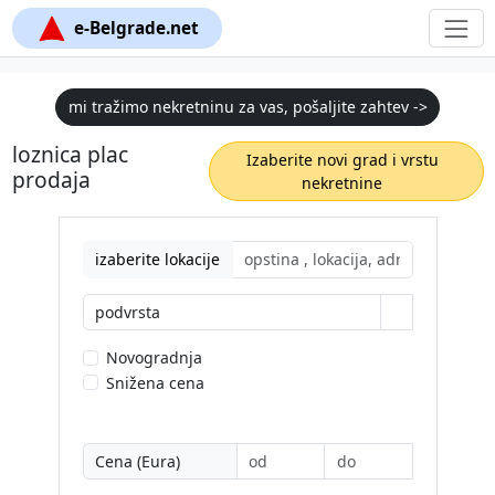
e-Belgrade.net
mi tražimo nekretninu za vas, pošaljite zahtev ->
loznica plac
Izaberite novi grad i vrstu
prodaja
nekretnine
izaberite lokacije
podvrsta
Novogradnja
Snižena cena
Cena (Eura)