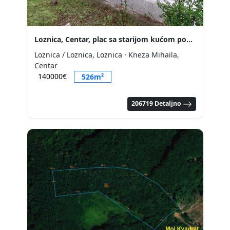
Loznica, Centar, plac sa starijom kućom pogodan za gradnju..
Loznica / Loznica, Loznica
· Kneza Mihaila,
Centar
140000€
526m²
206719 Detaljno