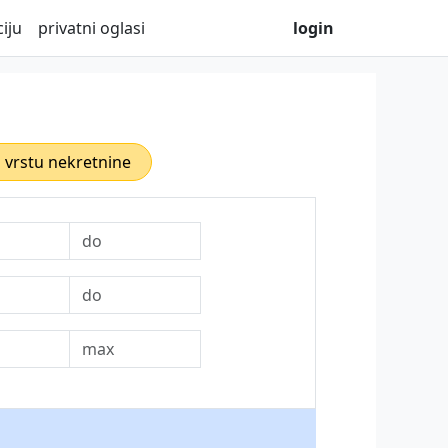
iju
privatni oglasi
login
i vrstu nekretnine