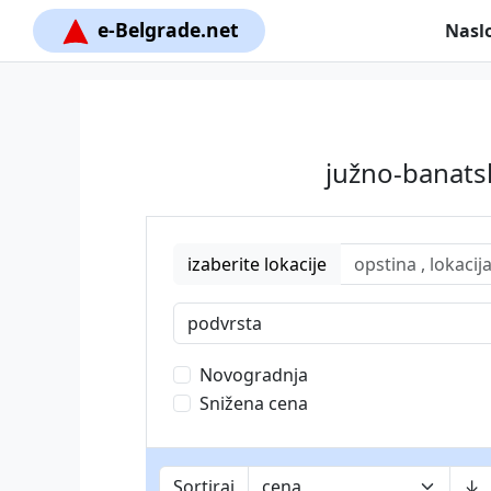
e-Belgrade.net
Nasl
južno-banats
izaberite lokacije
podvrsta
Novogradnja
Snižena cena
Sortiraj