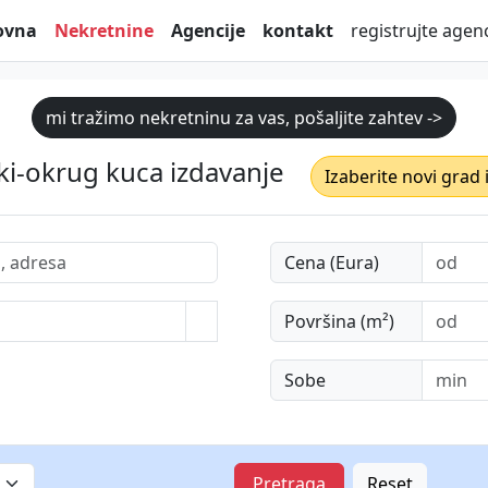
ovna
Nekretnine
Agencije
kontakt
registrujte agenc
mi tražimo nekretninu za vas, pošaljite zahtev ->
ki-okrug kuca izdavanje
Izaberite novi grad 
Cena (Eura)
Površina (m²)
Sobe
Pretraga
Reset