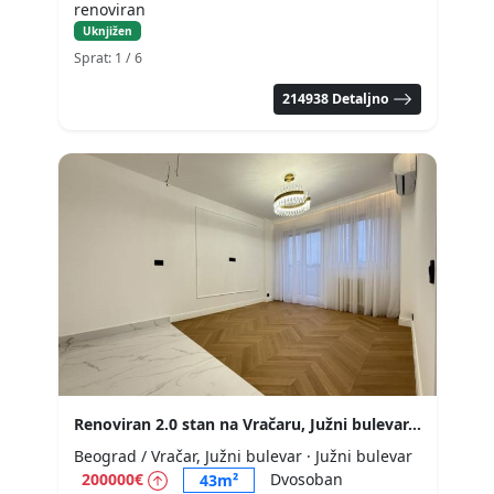
renoviran
Uknjižen
Sprat: 1
/ 6
214938 Detaljno
Renoviran 2.0 stan na Vračaru, Južni bulevar, 43m2
Beograd / Vračar, Južni bulevar
· Južni bulevar
200000€
Dvosoban
43m²