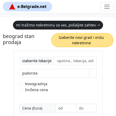
e-Belgrade.net
mi tražimo nekretninu za vas, pošaljite zahtev ->
beograd stan
Izaberite novi grad i vrstu
prodaja
nekretnine
izaberite lokacije
podvrsta
Novogradnja
Snižena cena
Cena (Eura)