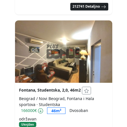
212741 Detaljno
Fontana, Studentska, 2,0, 46m2
Beograd / Novi Beograd, Fontana i Hala
sportova
· Studentska
166000€
Dvosoban
46m²
održavan
Uknjižen