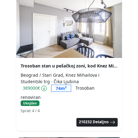
Trosoban stan u pešačkoj zoni, kod Knez Mihailove
Beograd / Stari Grad, Knez Mihailova i
Studentski trg
· Čika Ljubina
389000€
Trosoban
74m²
renoviran
Uknjižen
Sprat: 4
/ 4
210232 Detaljno