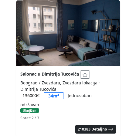
Salonac u Dimitrija Tucovića
Beograd / Zvezdara, Zvezdara lokacija
·
Dimitrija Tucovića
136000€
Jednosoban
34m²
održavan
Uknjižen
Sprat: 2
/ 3
210383 Detaljno