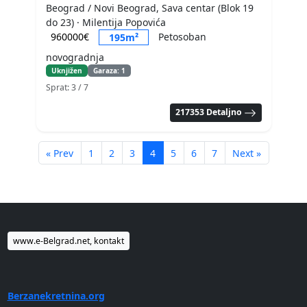
Beograd / Novi Beograd, Sava centar (Blok 19
do 23)
· Milentija Popovića
960000€
Petosoban
195m²
novogradnja
Uknjižen
Garaza: 1
Sprat: 3
/ 7
217353 Detaljno
« Prev
1
2
3
4
5
6
7
Next »
www.e-Belgrad.net, kontakt
Berzanekretnina.org