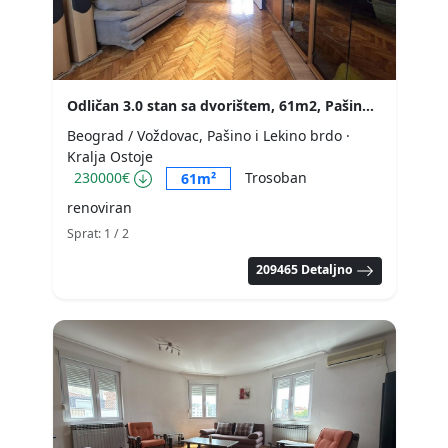
Odličan 3.0 stan sa dvorištem, 61m2, Pašino brdo
Beograd / Voždovac, Pašino i Lekino brdo
·
Kralja Ostoje
230000€
Trosoban
61m²
renoviran
Sprat: 1
/ 2
209465 Detaljno