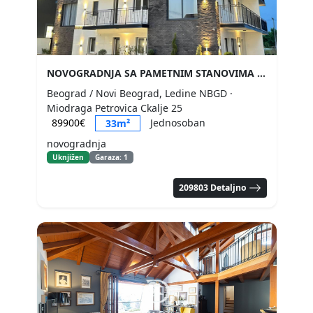
NOVOGRADNJA SA PAMETNIM STANOVIMA
Beograd / Novi Beograd, Ledine NBGD
·
Miodraga Petrovica Ckalje 25
89900€
Jednosoban
33m²
novogradnja
Uknjižen
Garaza: 1
209803 Detaljno