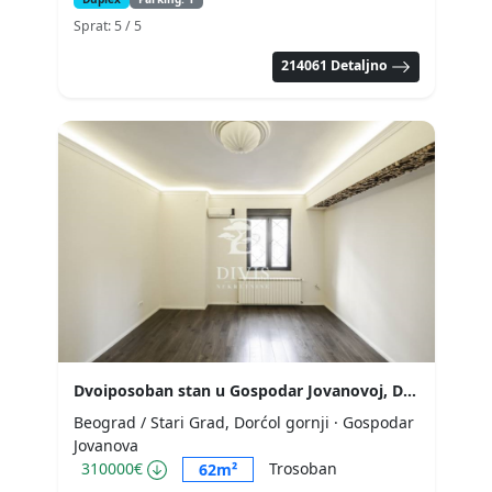
Sprat: 5
/ 5
214061 Detaljno
Dvoiposoban stan u Gospodar Jovanovoj, Dorćol, 62m2
Beograd / Stari Grad, Dorćol gornji
· Gospodar
Jovanova
310000€
Trosoban
62m²