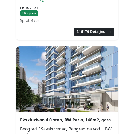
renoviran
Uknjižen
Sprat: 4
/ 5
216179 Detaljno
Ekskluzivan 4.0 stan, BW Perla, 148m2, garažno
Beograd / Savski venac, Beograd na vodi
· BW