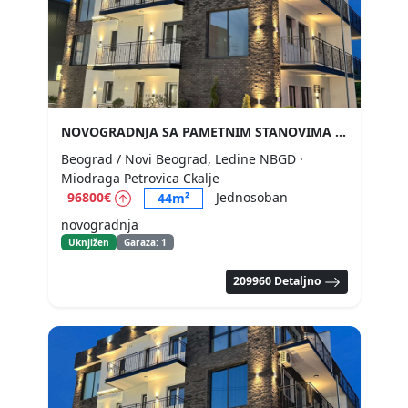
NOVOGRADNJA SA PAMETNIM STANOVIMA
Beograd / Novi Beograd, Ledine NBGD
·
Miodraga Petrovica Ckalje
96800€
Jednosoban
44m²
novogradnja
Uknjižen
Garaza: 1
209960 Detaljno