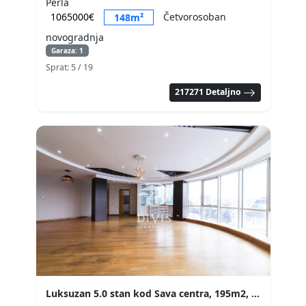
Perla
1065000€
Četvorosoban
148m²
novogradnja
Garaza: 1
Sprat: 5
/ 19
217271 Detaljno
Luksuzan 5.0 stan kod Sava centra, 195m2, garaža