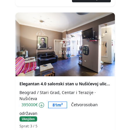
Elegantan 4.0 salonski stan u Nušićevoj ulici 81m2
Beograd / Stari Grad, Centar i Terazije
·
Nušićeva
395000€
Četvorosoban
81m²
održavan
Uknjižen
Sprat: 3
/ 5