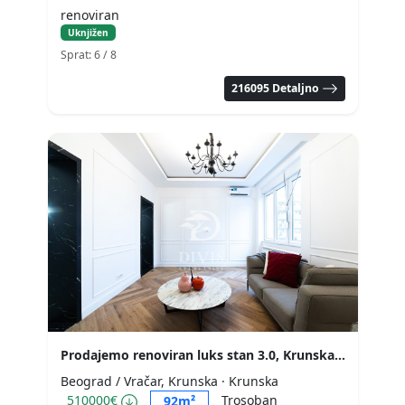
renoviran
Uknjižen
Sprat: 6
/ 8
216095 Detaljno
Prodajemo renoviran luks stan 3.0, Krunska, 92m2
Beograd / Vračar, Krunska
· Krunska
510000€
Trosoban
92m²