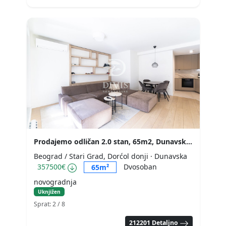
Prodajemo odličan 2.0 stan, 65m2, Dunavska, K District
Beograd / Stari Grad, Dorćol donji
· Dunavska
357500€
Dvosoban
65m²
novogradnja
Uknjižen
Sprat: 2
/ 8
212201 Detaljno