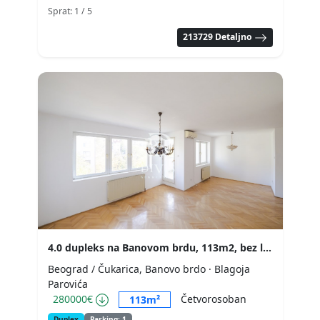
Sprat: 1
/ 5
213729 Detaljno
4.0 dupleks na Banovom brdu, 113m2, bez lifta
Beograd / Čukarica, Banovo brdo
· Blagoja
Parovića
280000€
Četvorosoban
113m²
Duplex
Parking: 1