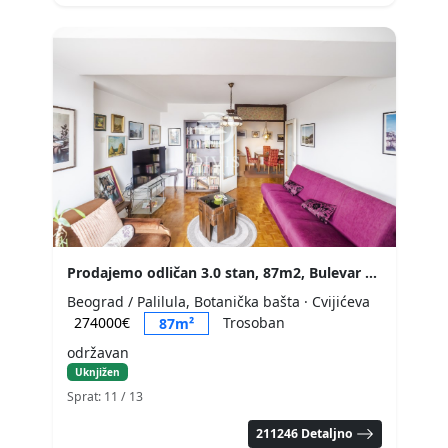
Prodajemo odličan 3.0 stan, 87m2, Bulevar despota Stefana
Beograd / Palilula, Botanička bašta
· Cvijićeva
274000€
Trosoban
87m²
održavan
Uknjižen
Sprat: 11
/ 13
211246 Detaljno