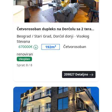
Četvorosoban dupleks na Dorćolu sa 2 terase, 192m2
Beograd / Stari Grad, Dorćol donji
· Visokog
Stevana
670000€
Četvorosoban
192m²
renoviran
Uknjižen
Sprat: 8
/ 8
209827 Detaljno