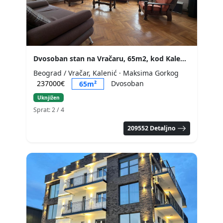
Dvosoban stan na Vračaru, 65m2, kod Kalenić pijace
Beograd / Vračar, Kalenić
· Maksima Gorkog
237000€
Dvosoban
65m²
Uknjižen
Sprat: 2
/ 4
209552 Detaljno