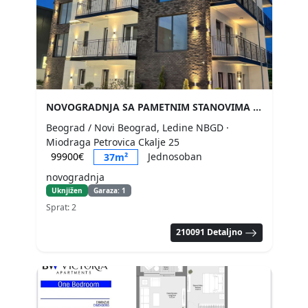
NOVOGRADNJA SA PAMETNIM STANOVIMA
Beograd / Novi Beograd, Ledine NBGD
·
Miodraga Petrovica Ckalje 25
99900€
Jednosoban
37m²
novogradnja
Uknjižen
Garaza: 1
Sprat: 2
210091 Detaljno