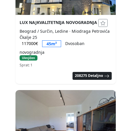
LUX NAJKVALITETNIJA NOVOGRADNJA
Beograd / Surčin, Ledine
· Miodraga Petrovića
Čkalje 25
117000€
Dvosoban
45m²
novogradnja
Uknjižen
Sprat: 1
208275 Detaljno