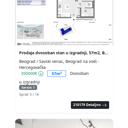
Prodaja dvosoban stan u izgradnji, 57m2, BW Victoria
Beograd / Savski venac, Beograd na vodi
·
Hercegovačka
350000€
Dvosoban
57m²
u izgradnji
Garaza: 1
Sprat: 5
/ 16
210179 Detaljno