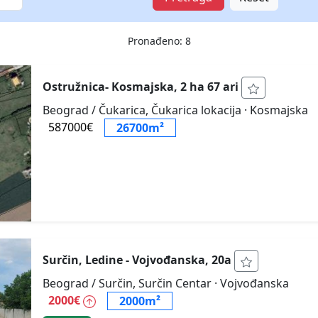
Pronađeno: 8
Ostružnica- Kosmajska, 2 ha 67 ari
Beograd / Čukarica, Čukarica lokacija
· Kosmajska
587000€
26700m²
Surčin, Ledine - Vojvođanska, 20a
Beograd / Surčin, Surčin Centar
· Vojvođanska
2000€
2000m²