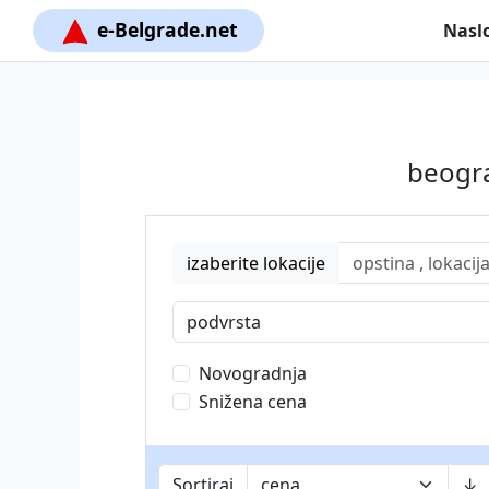
e-Belgrade.net
Nasl
beogra
izaberite lokacije
podvrsta
Novogradnja
Snižena cena
Sortiraj