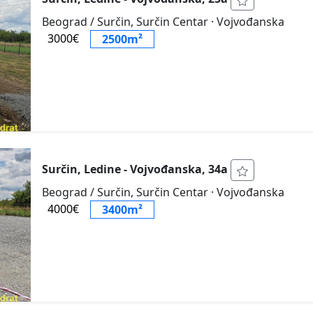
Beograd / Surčin, Surčin Centar
· Vojvođanska
3000€
2500m²
Surčin, Ledine - Vojvođanska, 34a
Beograd / Surčin, Surčin Centar
· Vojvođanska
4000€
3400m²