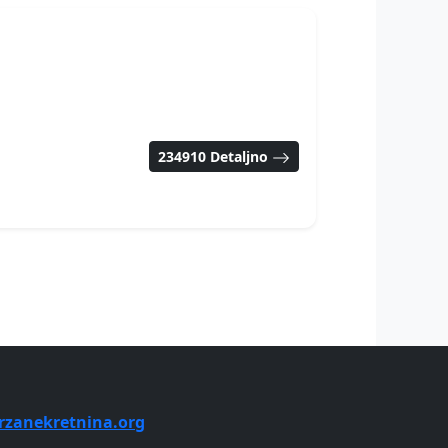
234910 Detaljno
rzanekretnina.org