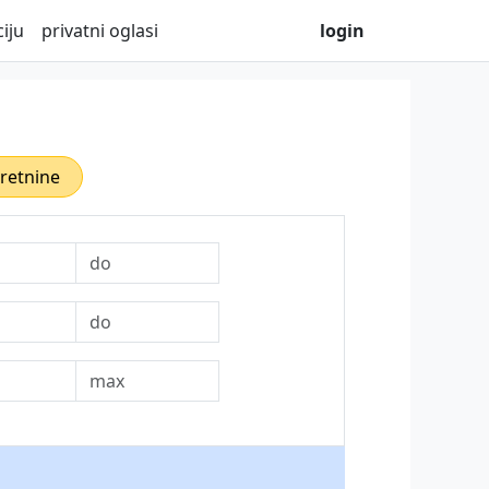
iju
privatni oglasi
login
kretnine