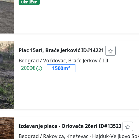
Uknjižen
Plac 15ari, Braće Jerković ID#14221
Beograd / Voždovac, Braće Jerković I II
2000€
1500m²
Izdavanje placa - Orlovača 26ari ID#13523
Beograd / Rakovica, Kneževac
· Hajduk-Veljkovo So