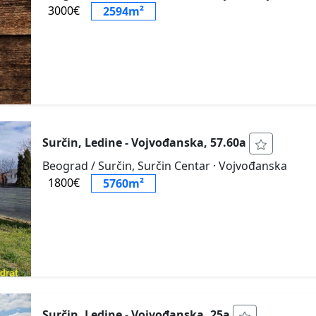
3000€
2594m²
Surčin, Ledine - Vojvođanska, 57.60a
Beograd / Surčin, Surčin Centar
· Vojvođanska
1800€
5760m²
Surčin, Ledine - Vojvođanska, 25a