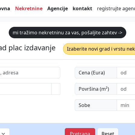
ovna
Nekretnine
Agencije
kontakt
registrujte agenc
mi tražimo nekretninu za vas, pošaljite zahtev ->
d plac izdavanje
Izaberite novi grad i vrstu ne
Cena (Eura)
Površina (m²)
Sobe
Pretraga
Reset