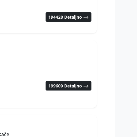
194428 Detaljno
199609 Detaljno
kače