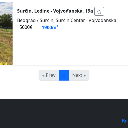
Surčin, Ledine - Vojvođanska, 19a
Beograd / Surčin, Surčin Centar
· Vojvođanska
5000€
1900m²
« Prev
1
Next »
Be