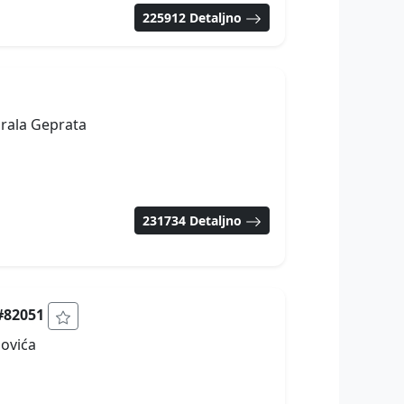
225912 Detaljno
irala Geprata
231734 Detaljno
D#82051
povića