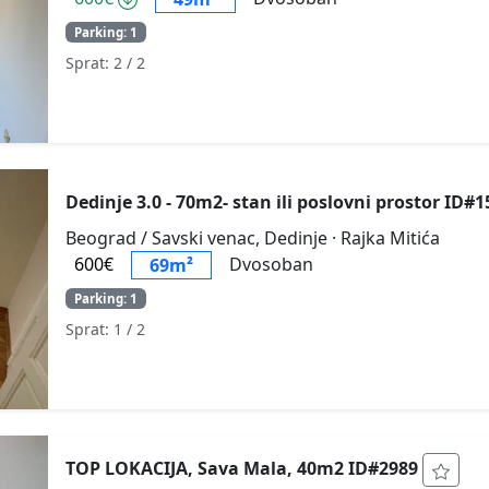
Parking: 1
Sprat: 2
/ 2
Dedinje 3.0 - 70m2- stan ili poslovni prostor ID#
Beograd / Savski venac, Dedinje
· Rajka Mitića
600€
Dvosoban
69m²
Parking: 1
Sprat: 1
/ 2
TOP LOKACIJA, Sava Mala, 40m2 ID#2989