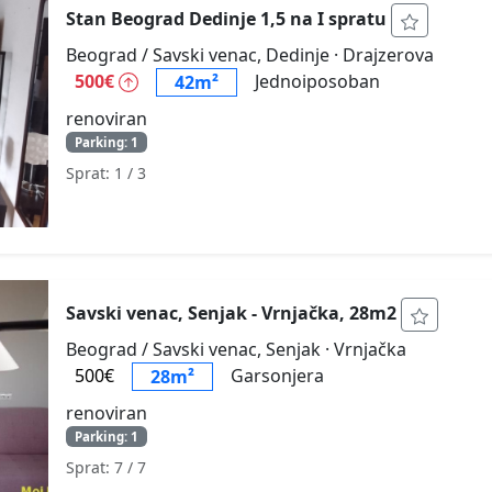
Stan Beograd Dedinje 1,5 na I spratu
Beograd / Savski venac, Dedinje
· Drajzerova
500€
Jednoiposoban
42m²
renoviran
Parking: 1
Sprat: 1
/ 3
Savski venac, Senjak - Vrnjačka, 28m2
Beograd / Savski venac, Senjak
· Vrnjačka
500€
Garsonjera
28m²
renoviran
Parking: 1
Sprat: 7
/ 7