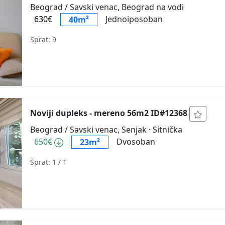
Beograd / Savski venac, Beograd na vodi
630€
Jednoiposoban
40m²
Sprat: 9
Noviji dupleks - mereno 56m2 ID#12368
Beograd / Savski venac, Senjak
· Sitnička
650€
Dvosoban
23m²
Sprat: 1
/ 1