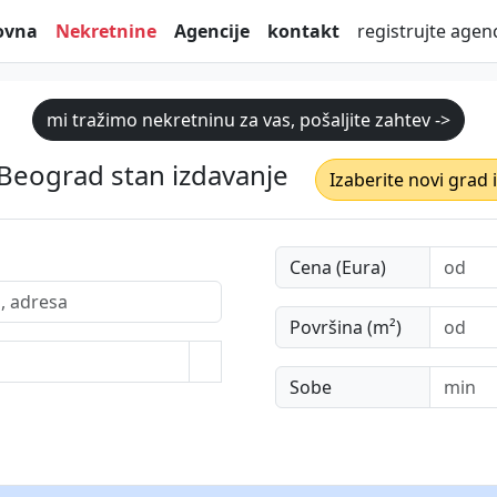
ovna
Nekretnine
Agencije
kontakt
registrujte agenc
mi tražimo nekretninu za vas, pošaljite zahtev ->
 Beograd stan izdavanje
Izaberite novi grad 
Cena (Eura)
Površina (m²)
Sobe