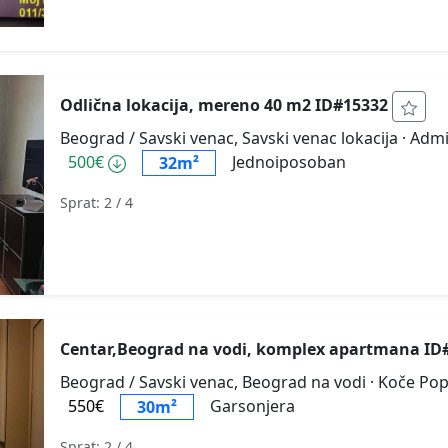
Odlična lokacija, mereno 40 m2 ID#15332
Beograd / Savski venac, Savski venac lokacija
· Adm
500€
Jednoiposoban
32m²
Sprat: 2
/ 4
Centar,Beograd na vodi, komplex apartmana I
Beograd / Savski venac, Beograd na vodi
· Koče Po
550€
Garsonjera
30m²
Sprat: 2
/ 4