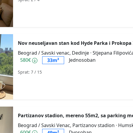
Nov neuseljavan stan kod Hyde Parka i Prokopa
Beograd / Savski venac, Dedinje
· Stjepana Filipović
580€
Jednosoban
33m²
Sprat: 7
/ 15
Partizanov stadion, mereno 55m2, sa parking 
Beograd / Savski Venac, Partizanov stadion
· Hums
600€
Dvosoban
49m²