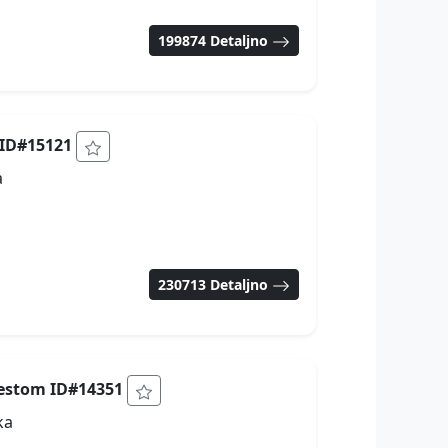
199874 Detaljno
 ID#15121
a
230713 Detaljno
mestom ID#14351
ka