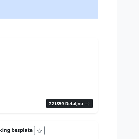
221859 Detaljno
rking besplata