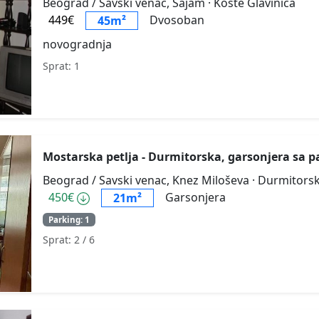
Beograd / Savski venac, Sajam
· Koste Glavinića
449€
Dvosoban
45m²
novogradnja
Sprat: 1
Mostarska petlja - Durmitorska, garsonjera sa
Beograd / Savski venac, Knez Miloševa
· Durmitors
450€
Garsonjera
21m²
Parking: 1
Sprat: 2
/ 6