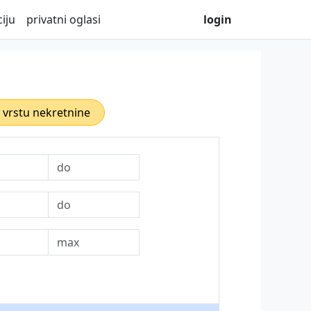
iju
privatni oglasi
login
i vrstu nekretnine