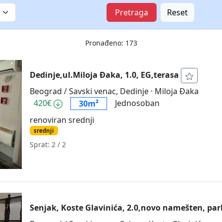
Pretraga
Reset
Pronađeno: 173
Dedinje,ul.Miloja Đaka, 1.0, EG,terasa
Beograd / Savski venac, Dedinje
· Miloja Đaka
420€
Jednosoban
30m²
renoviran srednji
srednji
Sprat: 2
/ 2
Senjak, Koste Glavinića, 2.0,novo namešten, pa