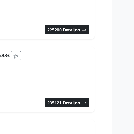
225200 Detaljno
15833
235121 Detaljno