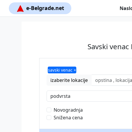
e-Belgrade.net
Nasl
Savski venac
savski venac ×
izaberite lokacije
podvrsta
Novogradnja
Snižena cena