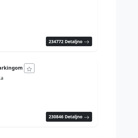
234772 Detaljno
 parkingom
ka
230846 Detaljno