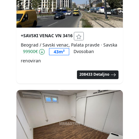
+SAVSKI VENAC VN 3416
Beograd / Savski venac, Palata pravde
· Savska
99900€
Dvosoban
43m²
renoviran
208433 Detaljno