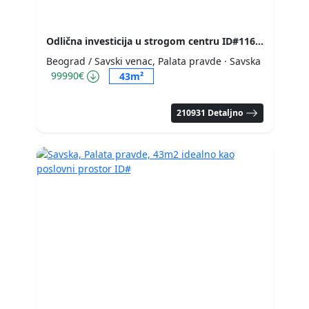
Odlična investicija u strogom centru ID#1168011
Beograd / Savski venac, Palata pravde
· Savska
99990€
43m²
210931 Detaljno