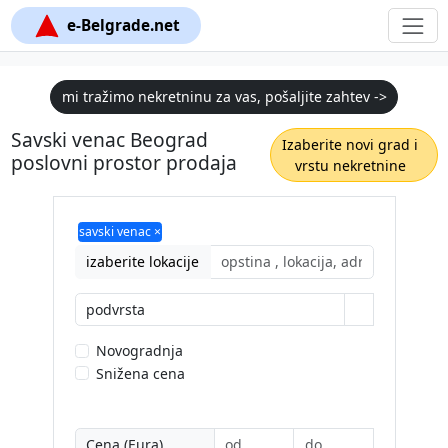
e-Belgrade.net
mi tražimo nekretninu za vas, pošaljite zahtev ->
Savski venac Beograd
Izaberite novi grad i
poslovni prostor prodaja
vrstu nekretnine
savski venac ×
izaberite lokacije
podvrsta
Novogradnja
Snižena cena
Cena (Eura)