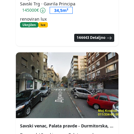
Savski Trg
· Gavrila Principa
145000€
34,5m²
renoviran lux
Uknjižen
lux
144443 Detaljno
Savski venac, Palata pravde - Durmitorska, 52m2