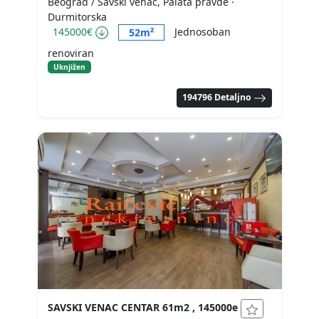
Beograd / Savski venac, Palata pravde
·
Durmitorska
145000€
Jednosoban
52m²
renoviran
Uknjižen
194796 Detaljno
SAVSKI VENAC CENTAR 61m2 , 145000e