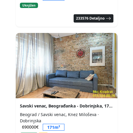
Uknjižen
233576 Detaljno
Savski venac, Beograđanka - Dobrinjska, 171m2+60m2
Beograd / Savski venac, Knez Miloševa
·
Dobrinjska
690000€
171m²