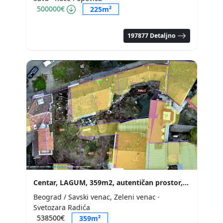
500000€
225m²
197877 Detaljno
Centar, LAGUM, 359m2, autentičan prostor, uknjižen
Beograd / Savski venac, Zeleni venac
·
Svetozara Radića
538500€
359m²