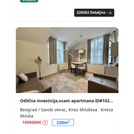
226563 Detaljno
Odlična investicija,osam apartmana ID#10202
Beograd / Savski venac, Knez Miloševa
· Kneza
Miloša
1000000€
220m²