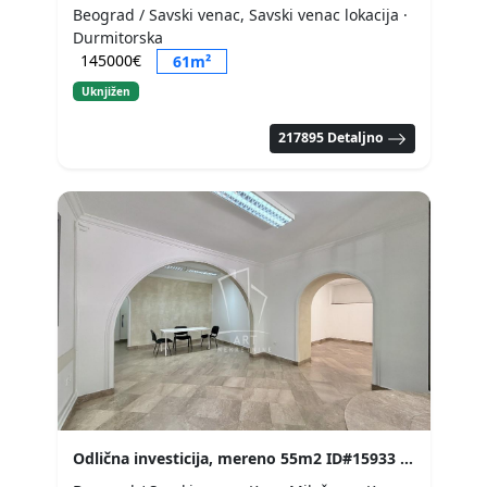
Beograd / Savski venac, Savski venac lokacija
·
Durmitorska
145000€
61m²
Uknjižen
217895 Detaljno
Odlična investicija, mereno 55m2 ID#15933