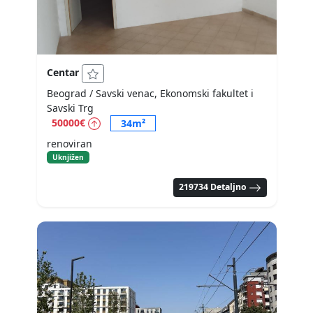
Centar
Beograd / Savski venac, Ekonomski fakultet i
Savski Trg
50000€
34m²
renoviran
Uknjižen
219734 Detaljno