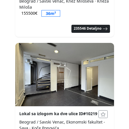
Beograd / Savski venac, Knez Miloševa
· Kneza
Miloša
155500€
36m²
235546 Detaljno
Lokal sa izlogom ka dve ulice ID#10219
Beograd / Savski Venac, Ekonomski fakultet -
Sava
· Koče Popovića