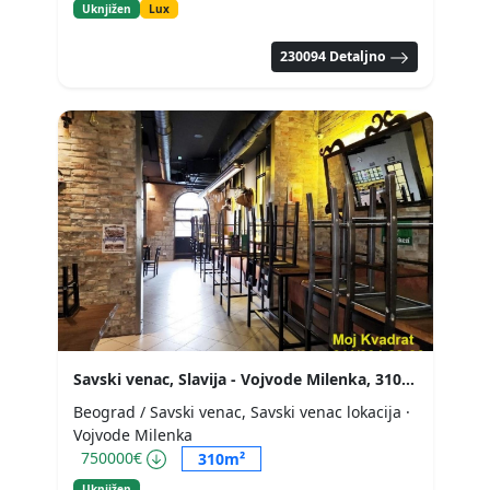
Uknjižen
Lux
230094 Detaljno
Savski venac, Slavija - Vojvode Milenka, 310m2
Beograd / Savski venac, Savski venac lokacija
·
Vojvode Milenka
750000€
310m²
Uknjižen